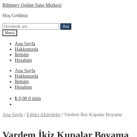
Dolaşıma
İçeriğe
Bilimsev Online Satış Merkezi
geç
geç
Hoş Geldiniz
Ara:
Ara
Menü
Ana Sayfa
Hakkımızda
İletişim
Hesabım
Ana Sayfa
Hakkımızda
İletişim
Hesabım
₺
0,00
0 ürün
Ana Sayfa
/
Eğitici Aktiviteler
/
Vardem İkiz Kupalar Boyama
Vardem İkiz Kupalar Boyama