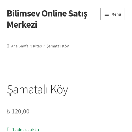
Bilimsev Online Satış
Dolaşıma
İçeriğe
Menü
geç
geç
Merkezi
Ana Sayfa
Ana Sayfa
Kitap
Şamatalı Köy
Hakkımızda
İletişim
Şamatalı Köy
Hesabım
₺
120,00
1 adet stokta