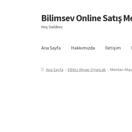
Bilimsev Online Satış M
Dolaşıma
İçeriğe
geç
geç
Hoş Geldiniz
Ana Sayfa
Hakkımızda
İletişim
Ana Sayfa
Eğitici Ahşap Oyuncak
Mentari Ahş