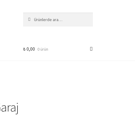
Ara:
Ara
₺
0,00
0 ürün
araj