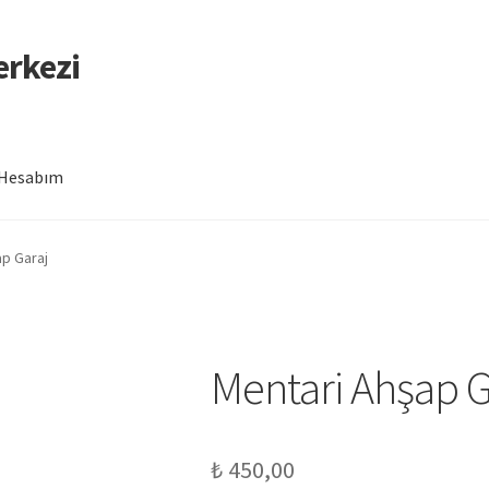
erkezi
Hesabım
ap Garaj
Mentari Ahşap G
₺
450,00