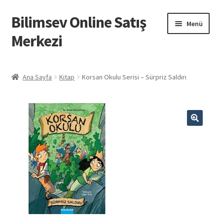
Bilimsev Online Satış
Dolaşıma
İçeriğe
Menü
geç
geç
Merkezi
Ana Sayfa
Ana Sayfa
Kitap
Korsan Okulu Serisi – Sürpriz Saldırı
Hakkımızda
İletişim
🔍
Hesabım