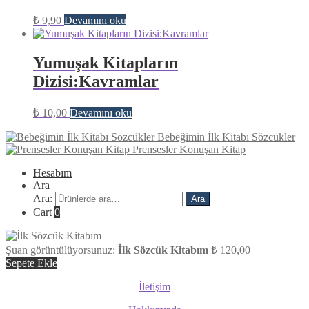
₺
9,90
Devamını oku
Yumuşak Kitapların
Dizisi:Kavramlar
₺
10,00
Devamını oku
Bebeğimin İlk Kitabı Sözcükler
Prensesler Konuşan Kitap
Hesabım
Ara
Ara:
Ara
Cart
0
Şuan görüntülüyorsunuz:
İlk Sözcük Kitabım
₺
120,00
Sepete Ekle
İletişim