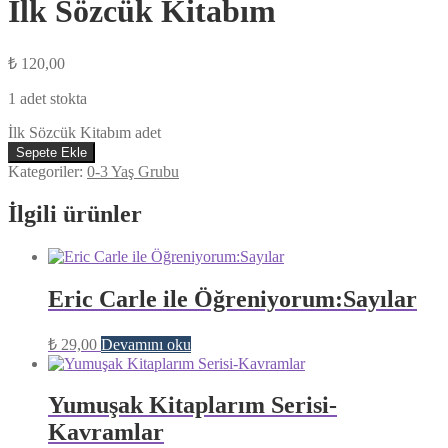
İlk Sözcük Kitabım
₺
120,00
1 adet stokta
İlk Sözcük Kitabım adet
Sepete Ekle
Kategoriler:
0-3 Yaş Grubu
İlgili ürünler
Eric Carle ile Öğreniyorum:Sayılar
₺
29,00
Devamını oku
Yumuşak Kitaplarım Serisi-
Kavramlar