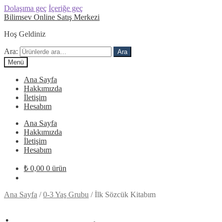
Dolaşıma geç
İçeriğe geç
Bilimsev Online Satış Merkezi
Hoş Geldiniz
Ara:
Ara
Menü
Ana Sayfa
Hakkımızda
İletişim
Hesabım
Ana Sayfa
Hakkımızda
İletişim
Hesabım
₺
0,00
0 ürün
Ana Sayfa
/
0-3 Yaş Grubu
/
İlk Sözcük Kitabım